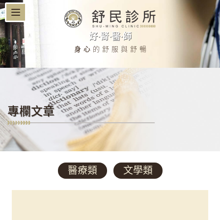
好‧腎‧醫‧師
身心
的舒服與舒暢
專欄文章
醫療類
文學類