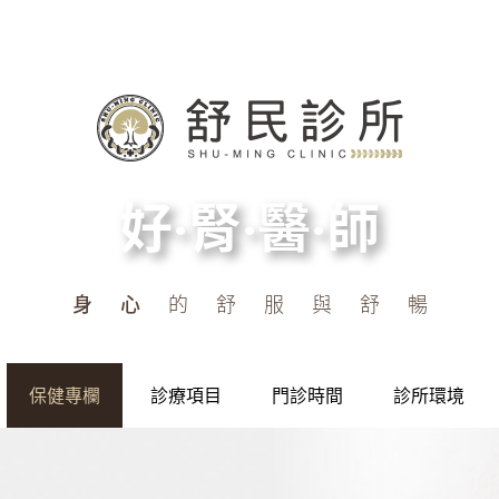
好‧腎‧醫‧師
身心
的舒服與舒暢
保健專欄
診療項目
門診時間
診所環境